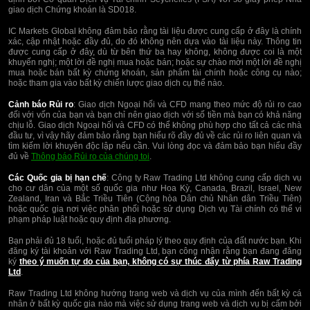
giao dịch Chứng khoán là SD018.
IC Markets Global không đảm bảo rằng tài liệu được cung cấp ở đây là chính
xác, cập nhật hoặc đầy đủ, do đó không nên dựa vào tài liệu này. Thông tin
được cung cấp ở đây, dù từ bên thứ ba hay không, không được coi là một
khuyến nghị; một lời đề nghị mua hoặc bán; hoặc sự chào mời một lời đề nghị
mua hoặc bán bất kỳ chứng khoán, sản phẩm tài chính hoặc công cụ nào;
hoặc tham gia vào bất kỳ chiến lược giao dịch cụ thể nào.
Cảnh báo Rủi ro
: Giao dịch Ngoại hối và CFD mang theo mức độ rủi ro cao
đối với vốn của bạn và bạn chỉ nên giao dịch với số tiền mà bạn có khả năng
chịu lỗ. Giao dịch Ngoại hối và CFD có thể không phù hợp cho tất cả các nhà
đầu tư, vì vậy hãy đảm bảo rằng bạn hiểu rõ đầy đủ về các rủi ro liên quan và
tìm kiếm lời khuyên độc lập nếu cần. Vui lòng đọc và đảm bảo bạn hiểu đầy
đủ về
Thông báo Rủi ro của chúng toi
.
Các Quốc gia bị hạn chế
: Công ty Raw Trading Ltd không cung cấp dịch vụ
cho cư dân của một số quốc gia như Hoa Kỳ, Canada, Brazil, Israel, New
Zealand, Iran và Bắc Triều Tiên (Cộng hòa Dân chủ Nhân dân Triều Tiên)
hoặc quốc gia nơi việc phân phối hoặc sử dụng Dịch vụ Tài chính có thể vi
phạm pháp luật hoặc quy định địa phương.
Bạn phải đủ 18 tuổi, hoặc đủ tuổi pháp lý theo quy định của đất nước bạn. Khi
đăng ký tài khoản với Raw Trading Ltd, bạn công nhận rằng bạn đang đăng
ký
theo ý muốn tự do của bạn, không có sự thúc đẩy từ phía Raw Trading
Ltd
.
Raw Trading Ltd không hướng trang web và dịch vụ của mình đến bất kỳ cá
nhân ở bất kỳ quốc gia nào mà việc sử dụng trang web và dịch vụ bị cấm bởi