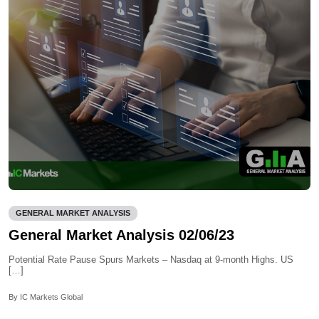
GENERAL MARKET ANALYSIS
General Market Analysis 02/06/23
Potential Rate Pause Spurs Markets – Nasdaq at 9-month Highs. US
[…]
By IC Markets Global