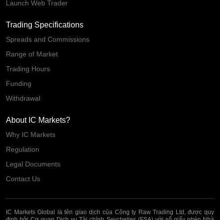
Launch Web Trader
Trading Specifications
Spreads and Commissions
Range of Market
Trading Hours
Funding
Withdrawal
About IC Markets?
Why IC Markets
Regulation
Legal Documents
Contact Us
IC Markets Global là tên giao dịch của Công ty Raw Trading Ltd, được quy
định bởi Cơ quan Dịch vụ Tài chính Seychelles (FSA) với số giấy phép Nhà