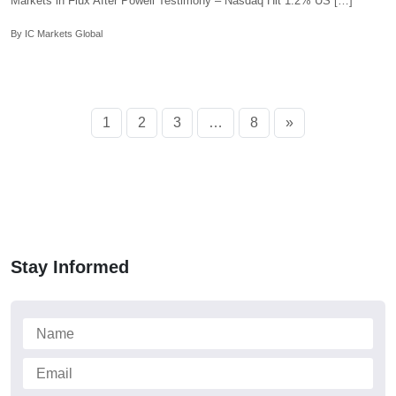
Markets in Flux After Powell Testimony – Nasdaq Hit 1.2% US […]
By IC Markets Global
1
2
3
…
8
»
Stay Informed