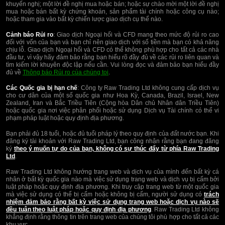
khuyến nghị; một lời đề nghị mua hoặc bán; hoặc sự chào mời một lời đề nghị
mua hoặc bán bất kỳ chứng khoán, sản phẩm tài chính hoặc công cụ nào;
hoặc tham gia vào bất kỳ chiến lược giao dịch cụ thể nào.
Cảnh báo Rủi ro
: Giao dịch Ngoại hối và CFD mang theo mức độ rủi ro cao
đối với vốn của bạn và bạn chỉ nên giao dịch với số tiền mà bạn có khả năng
chịu lỗ. Giao dịch Ngoại hối và CFD có thể không phù hợp cho tất cả các nhà
đầu tư, vì vậy hãy đảm bảo rằng bạn hiểu rõ đầy đủ về các rủi ro liên quan và
tìm kiếm lời khuyên độc lập nếu cần. Vui lòng đọc và đảm bảo bạn hiểu đầy
đủ về
Thông báo Rủi ro của chúng toi
.
Các Quốc gia bị hạn chế
: Công ty Raw Trading Ltd không cung cấp dịch vụ
cho cư dân của một số quốc gia như Hoa Kỳ, Canada, Brazil, Israel, New
Zealand, Iran và Bắc Triều Tiên (Cộng hòa Dân chủ Nhân dân Triều Tiên)
hoặc quốc gia nơi việc phân phối hoặc sử dụng Dịch vụ Tài chính có thể vi
phạm pháp luật hoặc quy định địa phương.
Bạn phải đủ 18 tuổi, hoặc đủ tuổi pháp lý theo quy định của đất nước bạn. Khi
đăng ký tài khoản với Raw Trading Ltd, bạn công nhận rằng bạn đang đăng
ký
theo ý muốn tự do của bạn, không có sự thúc đẩy từ phía Raw Trading
Ltd
.
Raw Trading Ltd không hướng trang web và dịch vụ của mình đến bất kỳ cá
nhân ở bất kỳ quốc gia nào mà việc sử dụng trang web và dịch vụ bị cấm bởi
luật pháp hoặc quy định địa phương. Khi truy cập trang web từ một quốc gia
mà việc sử dụng có thể bị cấm hoặc không bị cấm, người sử dụng có
trách
nhiệm đảm bảo rằng bất kỳ việc sử dụng trang web hoặc dịch vụ nào sẽ
đều tuân theo luật pháp hoặc quy định địa phương
. Raw Trading Ltd không
khẳng định rằng thông tin trên trang web của chúng tôi phù hợp cho tất cả các
khu vực.