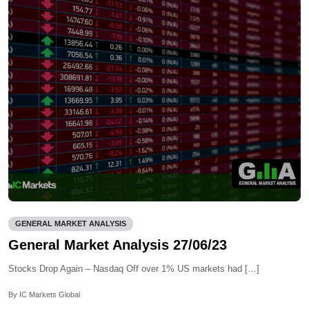
GENERAL MARKET ANALYSIS
General Market Analysis 27/06/23
Stocks Drop Again – Nasdaq Off over 1% US markets had […]
By IC Markets Global